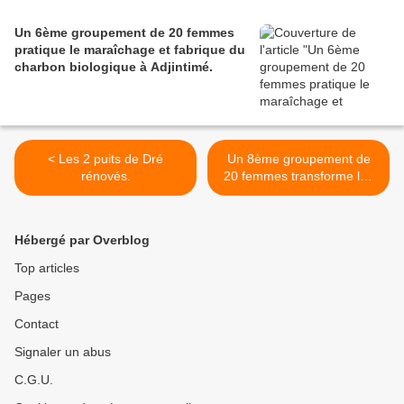
Un 6ème groupement de 20 femmes
pratique le maraîchage et fabrique du
charbon biologique à Adjintimé.
< Les 2 puits de Dré
Un 8ème groupement de
rénovés.
20 femmes transforme les
arachides en huile et
beignets au village de
Mahougbéhoué. >
Hébergé par Overblog
Top articles
Pages
Contact
Signaler un abus
C.G.U.