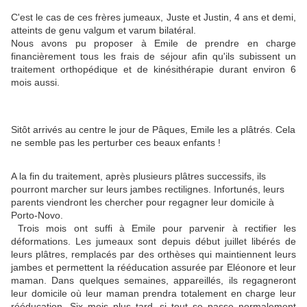
C'est le cas de ces frères jumeaux, Juste et Justin, 4 ans et demi,
atteints de genu valgum et varum bilatéral.
Nous avons pu proposer à Emile de prendre en charge
financièrement tous les frais de séjour afin qu'ils subissent un
traitement orthopédique et de kinésithérapie durant environ 6
mois aussi.
Sitôt arrivés au centre le jour de Pâques, Emile les a plâtrés. Cela
ne semble pas les perturber ces beaux enfants !
A la fin du traitement, après plusieurs plâtres successifs, ils
pourront marcher sur leurs jambes rectilignes. Infortunés, leurs
parents viendront les chercher pour regagner leur domicile à
Porto-Novo.
Trois mois ont suffi à Emile pour parvenir à rectifier les
déformations. Les jumeaux sont depuis début juillet libérés de
leurs plâtres, remplacés par des orthèses qui maintiennent leurs
jambes et permettent la rééducation assurée par Eléonore et leur
maman. Dans quelques semaines, appareillés, ils regagneront
leur domicile où leur maman prendra totalement en charge leur
rééducation. Six mois plus tard, si tout se passe normalement