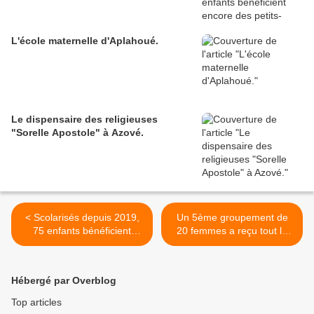
L'école maternelle d'Aplahoué.
Le dispensaire des religieuses
"Sorelle Apostole" à Azové.
< Scolarisés depuis 2019,
Un 5ème groupement de
75 enfants bénéficient
20 femmes a reçu tout le
encore des petits-déjeuners
matériel pour la
et des founitures scolaires.
transformation de l'huile de
palme en savons et
Hébergé par Overblog
l'assainissement. >
Top articles